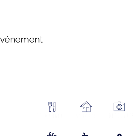
 événement
sme Cœur Margeride : 3 bureau
ON
Où manger
se loger
DÉCOUVRIR