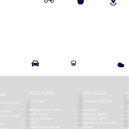
Circuits vélos
Contes &
VENIR CHEZ
lÉgendes
NOUS
Info Transport liO
Info Route
VOTRE SÉJOUR
VOTRE SÉJOUR
B
OUR
P
Se loger
Manger, déguster
 mes journée
C
Hébergements spécial
Où manger
ar
uvertes
randonneurs
Saveurs du terroir
As
pleine nature
Gîtes & meublés
Où boire un verre
S
 !
Hôtels
Commerces de bouche
Se
ts ...
Hôtellerie de plein air
Marchés
Do
douceur