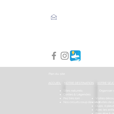
04 66 46 34 51
Place du foirail
48700 MONTS-DE-RANDON
04 66 32 71 84
Plan du site
ACCUEIL
NOTRE DESTINATION
VOTRE SÉJ
Sites naturels
Organiser
Contes & Légendes
Pas très loin ...
Visites déco
Nos circuits coup de coeur
Activités de 
Oups, il pleut
Avec les enfan
Bien être & 