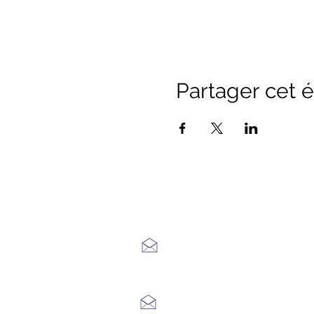
Partager cet
Office de Touri
7 Avenue Adrien Durand
48170 CHÂTEAUNEUF DE RAND
04 66 47 99 52
Place du Foirail
48600 GRANDRIEU