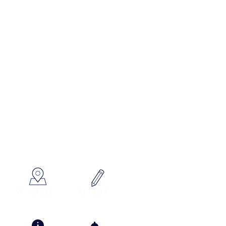
x à votre écoute
SE SITUER
AGENDA