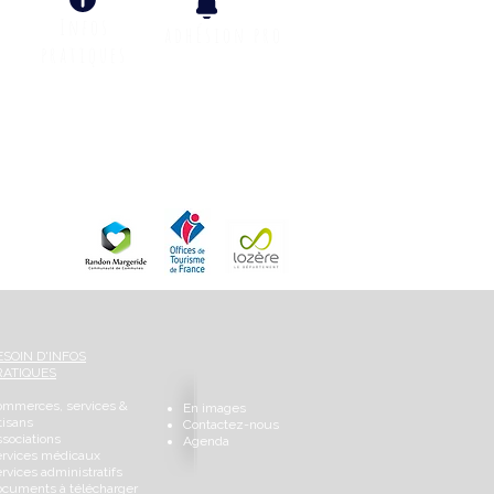
Infos
adhÉsion pro
pratiques
Info Climat
ESOIN D'INFOS
RATIQUES
ommerces, services &
En images
tisans
Contactez-nous
sociations
Agenda
ervices médicaux
rvices administratifs
cuments à télécharger