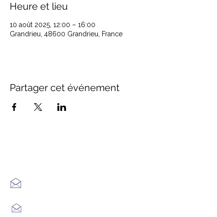
Heure et lieu
10 août 2025, 12:00 – 16:00
Grandrieu, 48600 Grandrieu, France
Partager cet événement
Office de Tourisme Cœur
Margeride : 3 bureaux à votre
écoute
7 Avenue Adrien Durand
48170 CHÂTEAUNEUF DE RANDON
04 66 47 99 52
Place du Foirail
48600 GRANDRIEU