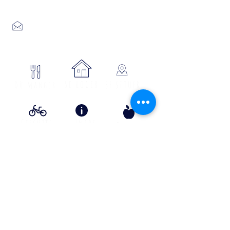
04 66 46 34 51
Place du foirail
48700 MONTS-DE-RANDON
04 66 32 71 84
se loger
Où manger
SE SITUER
Circuits
Infos
Contes
vélos
pratiques
&
lÉgende
s
Info Transport liO