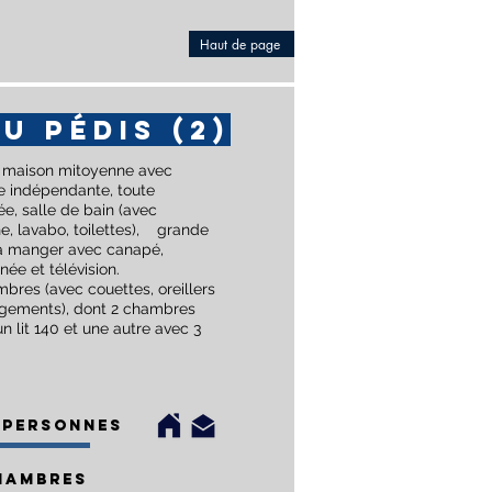
Haut de page
U PÉDIS (2)
e maison mitoyenne avec
ne indépendante, toute
e, salle de bain (avec
e, lavabo, toilettes), grande
 à manger avec canapé,
ée et télévision.
bres (avec couettes, oreillers
ngements), dont 2 chambres
n lit 140 et une autre avec 3
 personnes
hambres