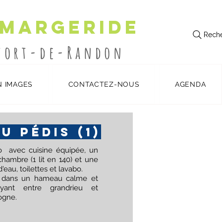
 Margeride
Reche
utort-de-Randon
N IMAGES
CONTACTEZ-NOUS
AGENDA
U PÉDIS (1)
o avec cuisine équipée, un
chambre (1 lit en 140) et une
d'eau, toilettes et lavabo.
é dans un hameau calme et
oyant entre grandrieu et
ogne.