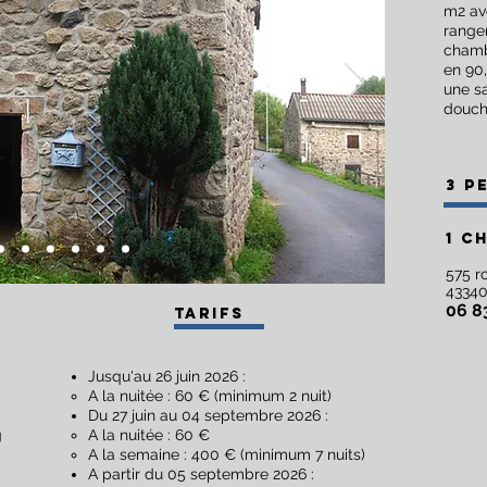
m2 ave
range
chambr
en 90,
une s
douch
3 p
1 c
575 r
43
340
06 8
Tarifs
Jusqu'au 26 juin 2026 :
A la nuitée : 60 € (minimum 2 nuit)​
Du 27 juin au 04 septembre 2026 :
g
A la nuitée : 60 €
A la semaine : 400 € (minimum 7 nuits)
A partir du 05 septembre 2026 :