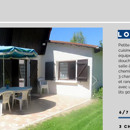
LO
Petit
cuisi
équipé
douch
salle
chemin
3 cham
et ra
avec u
lits 90
6/7
3 c