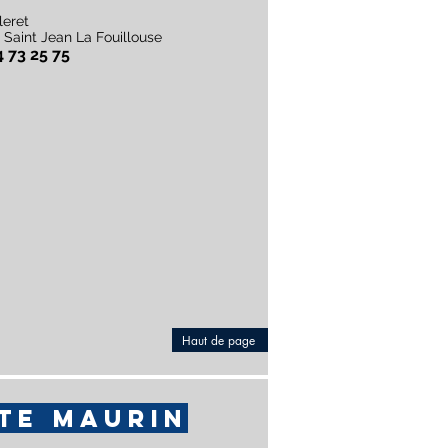
leret
 Saint Jean La Fouillouse
4 73 25 75
Haut de page
TE MAURIN