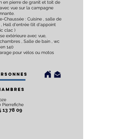
 en pierre de granit et toit de
 avec vue sur la campagne
onnante.
-Chaussée : Cuisine , salle de
 , Hall d'entrée (lit d'appoint
ic clac )
se extérieure avec vue,
 chambres , Salle de bain , wc
s en 140
Garage pour vélos ou motos
ersonnes
hambres
oze
 Pierr
e
fiche
5 13 78 09