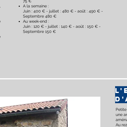
75 €
,
A la semaine :
Juin : 400 € - juillet : 480 € - août : 490 € -
Septembre 480 €
e
Au week-end :
Juin : 120 € - juillet : 140 € - août : 150 € -
Septembre 150 €
e
L
D
Petit
une an
aména
Au re