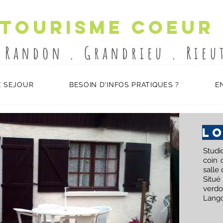
 Tourisme Coeur
-Randon . Grandrieu . Rie
 SEJOUR
BESOIN D'INFOS PRATIQUES ?
E
LO
Studi
coin 
salle 
Situ
verd
Lang