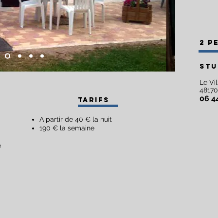
2 p
sTU
Le Vil
48170
06 4
Tarifs
A partir de 40 € la nuit
190 € la semaine
e