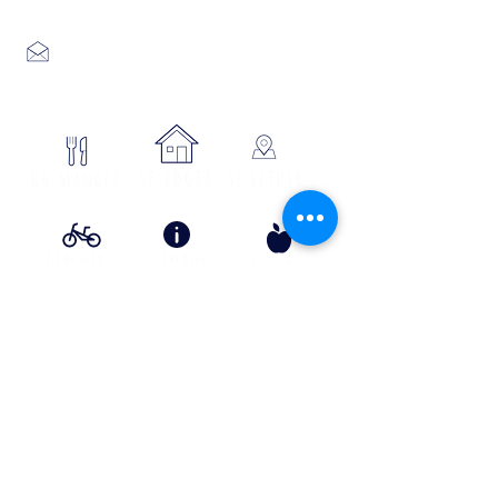
04 66 46 34 51
Place du foirail
48700 MONTS-DE-RANDON
04 66 32 71 84
se loger
Où manger
SE SITUER
Circuits
Infos
Contes
vélos
pratiques
&
lÉgende
s
Info Transport liO