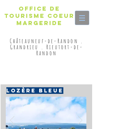
Office de
Tourisme Coeur
Margeride
Châteauneuf-de-Randon .
Grandrieu . Rieutort-de-
Randon
les activités
sports
mécaniques
LOZÈRE BLEUE