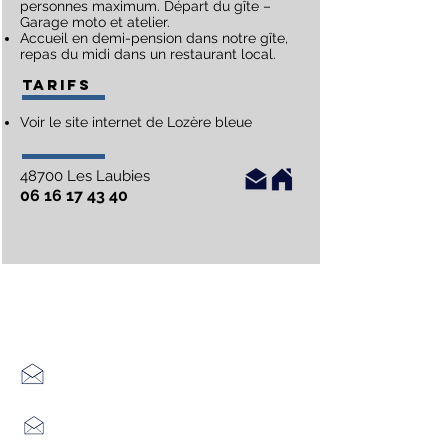
personnes maximum. Départ du gîte –
Garage moto et atelier.
Accueil en demi-pension dans notre gîte,
repas du midi dans un restaurant local.
Tarifs
Voir le site internet de Lozère bleue
48700 Les Laubies
06 16 17 43 40
Office de Tourisme Cœur
Margeride : 3 bureaux à votre
écoute
7 Avenue Adrien Durand
48170 CHÂTEAUNEUF DE RANDON
04 66 47 99 52
Place du Foirail
48600 GRANDRIEU