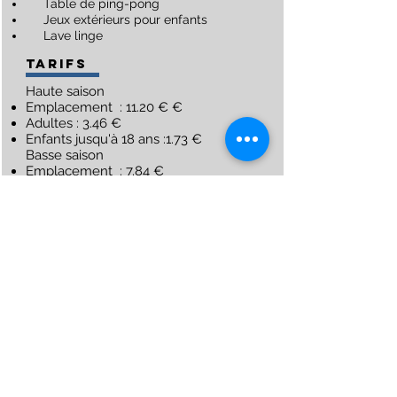
Table de ping-pong
Jeux extérieurs pour enfants
Lave linge
TARIFS
Haute saison
​Emplacement : 11.20 € €
Adultes : 3.46 €
Enfants jusqu'à 18 ans :1.73 €
Basse saison
​Emplacement : 7.84 €
Adultes : 2.42 €
Enfants jusqu'à 18 ans :1.21 €
Taxe de séjour comprise
Tout est inclus dans les tarifs
(branchement électrique, lave-linge)
Animal gratuit, visiteur gratuit.
Chèques vacances acceptés
camping le
vieux moulin