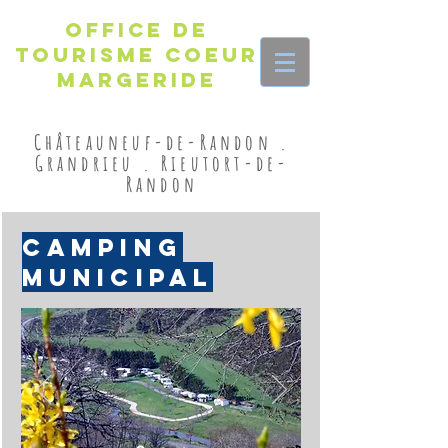
Office de
Tourisme Coeur
Margeride
Châteauneuf-de-Randon .
Grandrieu . Rieutort-de-
Randon
CAMPING
MUNICIPAL